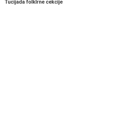
Tucijada folklrne cekcije