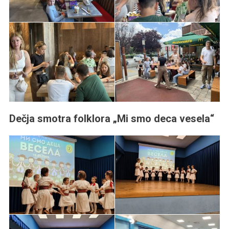
Dečja smotra folklora „Mi smo deca veselа“