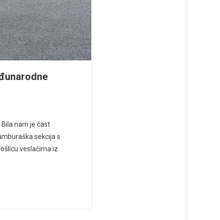
eđunarodne
Bila nam je čast
amburaška sekcija s
ošlicu veslačima iz