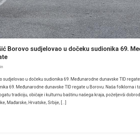
šić Borovo sudjelovao u dočeku sudionika 69. M
ate
in
o sudjelovao u dočeku sudionika 69. Međunarodne dunavske TID regate 
onika 69. Međunarodne dunavske TID regate u Borovu. Naša folklorna i t
atu tradiciju, običaje i kulturnu baštinu našega kraja, poželjevši dobrod
ke, Mađarske, Hrvatske, Srbije, […]