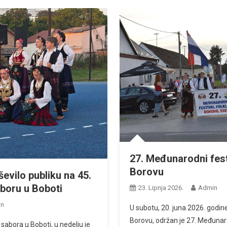
27. Međunarodni fest
Borovu
evilo publiku na 45.
oru u Boboti
23. Lipnja 2026.
Admin
in
U subotu, 20. juna 2026. godine
Borovu, održan je 27. Međunarod
sabora u Boboti, u nedelju je