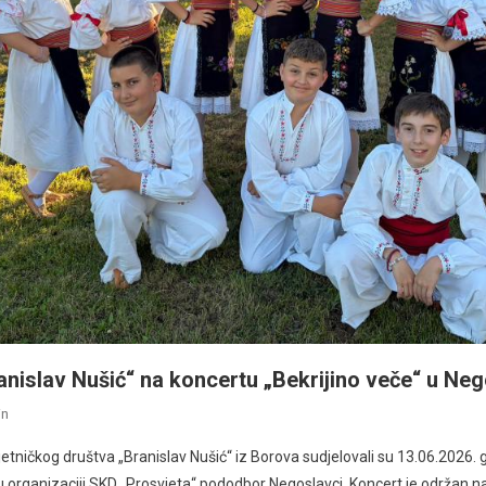
nislav Nušić“ na koncertu „Bekrijino veče“ u Ne
n
etničkog društva „Branislav Nušić“ iz Borova sudjelovali su 13.06.2026.
u organizaciji SKD „Prosvjeta“ pododbor Negoslavci. Koncert je održan na 