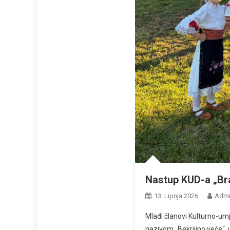
Nastup KUD-a „Bra
13. Lipnja 2026.
Admi
Mlađi članovi Kulturno-umj
nazivom „Bekrijino veče“, 