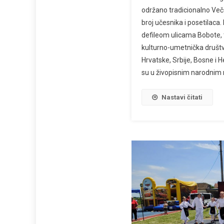
održano tradicionalno Veče 
broj učesnika i posetilac
defileom ulicama Bobote, 
kulturno-umetnička društva
Hrvatske, Srbije, Bosne i H
su u živopisnim narodnim 
Nastavi čitati