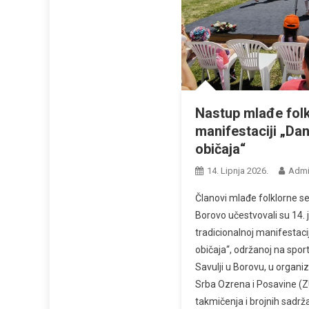
Nastup mlađe folk
manifestaciji „Dani
običaja“
14. Lipnja 2026.
Adm
Članovi mlađe folklorne se
Borovo učestvovali su 14.
tradicionalnoj manifestaciji
običaja“, održanoj na spo
Savulji u Borovu, u organi
Srba Ozrena i Posavine (
takmičenja i brojnih sadrža