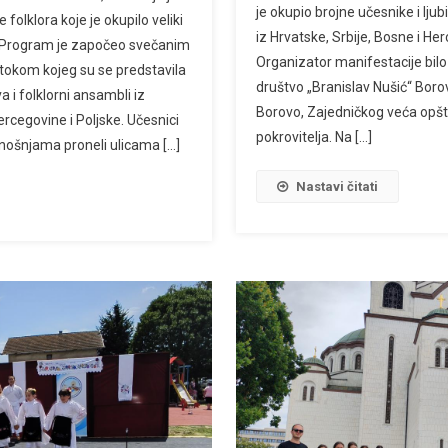
je okupio brojne učesnike i ljub
folklora koje je okupilo veliki
iz Hrvatske, Srbije, Bosne i Her
a. Program je započeo svečanim
Organizator manifestacije bilo
tokom kojeg su se predstavila
društvo „Branislav Nušić“ Boro
 i folklorni ansambli iz
Borovo, Zajedničkog veća opšt
ercegovine i Poljske. Učesnici
pokrovitelja. Na […]
nošnjama proneli ulicama […]
Nastavi čitati