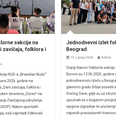
Jednodnevni izlet fo
lorne sekcije na
Beograd
 zavičaja, folklora i
13. Lipnja 2026.
Admin
in
Stariji članovi folklorne sekcij
Borovo su 13.06.2026. godine s
kcije KUD-a „Branislav Nušić“
jednodnevnom izletu u Beogr
 juna 2026. godine na
glavnom gradu Srbije posetili 
 „Dani zavičaja, folklora i
Svetog Save, gdje su uz stručno
rtskim terenima „Ozren“ na
upoznati se s bogatom povij
zaciji Zavičajnog udruženja
njegove izgradnje te unutarnj
ZUSOP). Nakon sportskih
najvećih pravoslavnih hramova 
ja, naši najmlađi folkloraši