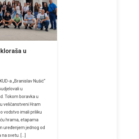
lkloraša u
e KUD-a „Branislav Nušić“
udjelovali u
ad. Tokom boravka u
su veličanstveni Hram
 vodstvo imali priliku
ešću hrama, etapama
im uređenjem jednog od
na svetu. […]