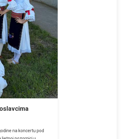
goslavcima
 godine na koncertu pod
ljetnoj pozornici u