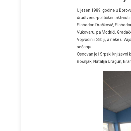
U jesen 1989. godine u Borovu
društveno-političkim aktivist
Slobodan Drašković, Slobodan 
Vukovaru, pa Modriči, Gradač
Vojvodini i Srbiji, a neke u V
sećanju.
Osnovan je i Srpski književni 
Bošnjak, Natalija Dragun, Bran