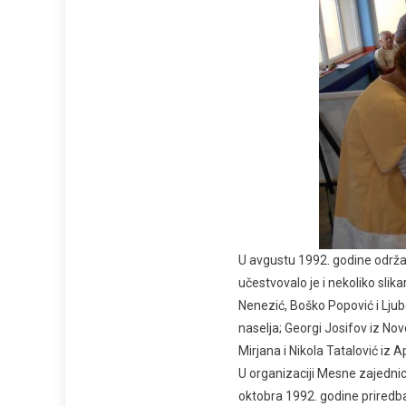
U avgustu 1992. godine održan
učestvovalo je i nekoliko slika
Nenezić, Boško Popović i Ljubo
naselja; Georgi Josifov iz Nov
Mirjana i Nikola Tatalović iz A
U organizaciji Mesne zajednic
oktobra 1992. godine priredb