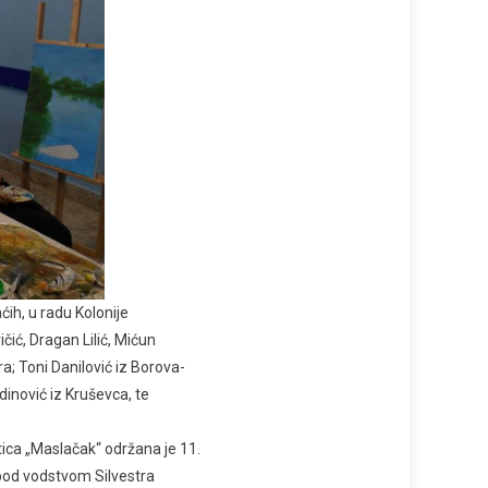
ih, u radu Kolonije
ičić, Dragan Lilić, Mićun
a; Toni Danilović iz Borova-
dinović iz Kruševca, te
tica „Maslačak“ održana je 11.
 pod vodstvom SiIvestra