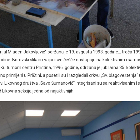
ijaI MIaden Jakovljević“ održana je 19. avgusta 1993. godine… treća 199
ine. Borovski slikari i vajari sve češće nastupaju na kolektivnim i sam
ulturnom centru Priština, 1996. godine, održana je jubilarna 35. kolekt
 primljeni u Prištini, a posetili su i razgledali crkvu „Sv. blagoveštenja“ 
i Likovnog društva „Savo Šumanović“ integrisani su sa reaktivisanim i 
d Likovna sekcija jedna od najaktivnijih.