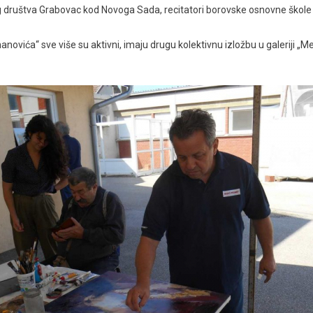
g društva Grabovac kod Novoga Sada, recitatori borovske osnovne škole i
ovića“ sve više su aktivni, imaju drugu kolektivnu izložbu u galeriji „Me