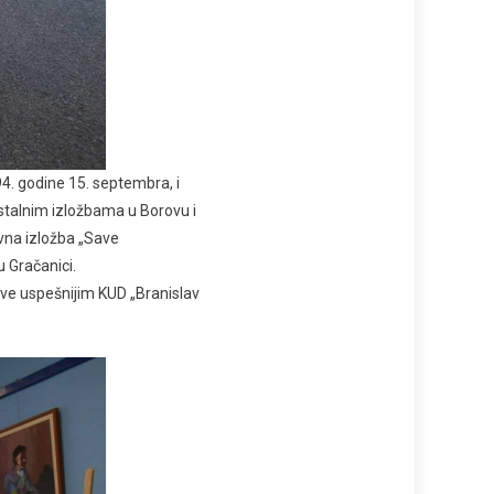
4. godine 15. septembra, i
ostalnim izložbama u Borovu i
ivna izložba „Save
u Gračanici.
sve uspešnijim KUD „Branislav