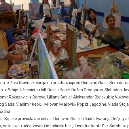
a je Prva likovna kolonija na prostoru ispred Osnovne škole. Sem domać
ra iz Srbije. Učesnici su bill: Danilo Banić, Dušan Crnogorac, Slobodan Jov
mir Rakazović iz Borova; Ljiljana Babić i Aieksandar Bjelovuk iz Vukovar
og Sada; VIadimir Kepić i MiIovan Miajlović- Pop iz Jagodine, VIada Stoja
patina.
e, Srpske pravoslavne crkve i Osnovne škole, u čast otvaranja Dečjeg vr
a, na kojoj su učestvovali Omladinski hor „Juventus kantat“ iz Sombora