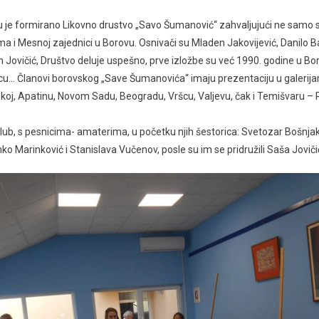
 je formirano Likovno drustvo „Savo Šumanović“ zahvaljujući ne samo sli
ima i Mesnoj zajednici u Borovu. Osnivači su Mladen Jakovijević, Danilo B
Jovičić, Društvo deluje uspešno, prve izložbe su već 1990. godine u Bo
cu… Članovi borovskog „Save Šumanovića“ imaju prezentaciju u galeri
ajskoj, Apatinu, Novom Sadu, Beogradu, Vršcu, Valjevu, čak i Temišvaru –
klub, s pesnicima- amaterima, u početku njih šestorica: Svetozar Bošnjak,
ko Marinković i Stanislava Vučenov, posle su im se pridružili Saša Joviči