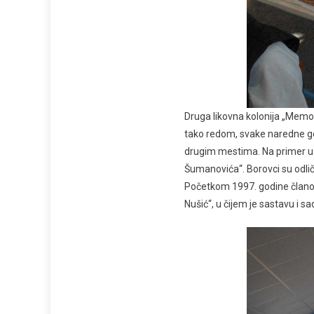
Druga likovna kolonija „Memor
tako redom, svake naredne god
drugim mestima. Na primer u K
Šumanovića“. Borovci su odlično
Početkom 1997. godine članov
Nušić“, u čijem je sastavu i sa