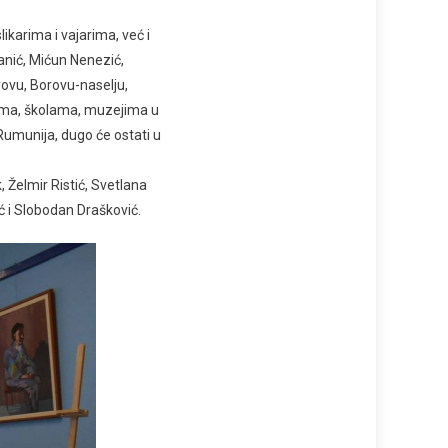
karima i vajarima, već i
anić, Mićun Nenezić,
rovu, Borovu-naselju,
jama, školama, muzejima u
 Rumunija, dugo će ostati u
 Želmir Ristić, Svetlana
ć i Slobodan Drašković.