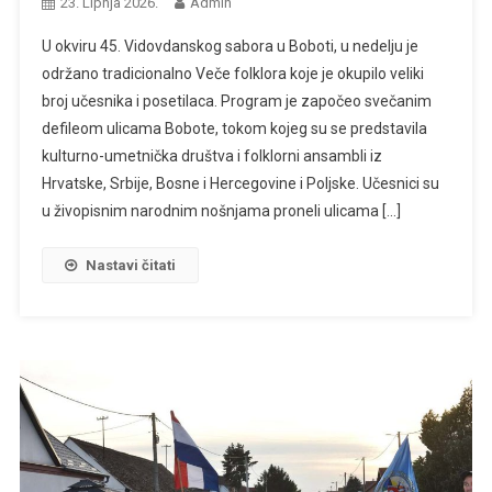
23. Lipnja 2026.
Admin
U okviru 45. Vidovdanskog sabora u Boboti, u nedelju je
održano tradicionalno Veče folklora koje je okupilo veliki
broj učesnika i posetilaca. Program je započeo svečanim
defileom ulicama Bobote, tokom kojeg su se predstavila
kulturno-umetnička društva i folklorni ansambli iz
Hrvatske, Srbije, Bosne i Hercegovine i Poljske. Učesnici su
u živopisnim narodnim nošnjama proneli ulicama […]
Nastavi čitati