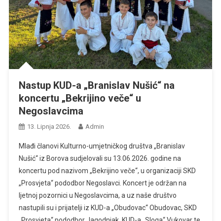
Nastup KUD-a „Branislav Nušić“ na
koncertu „Bekrijino veče“ u
Negoslavcima
13. Lipnja 2026.
Admin
Mlađi članovi Kulturno-umjetničkog društva „Branislav
Nušić“ iz Borova sudjelovali su 13.06.2026. godine na
koncertu pod nazivom „Bekrijino veče“, u organizaciji SKD
„Prosvjeta“ pododbor Negoslavci. Koncert je održan na
ljetnoj pozornici u Negoslavcima, a uz naše društvo
nastupili su i prijatelji iz KUD-a „Obudovac“ Obudovac, SKD
„Prosvjeta“ pododbor Jagodnjak, KUD-a „Sloga“ Vukovar te