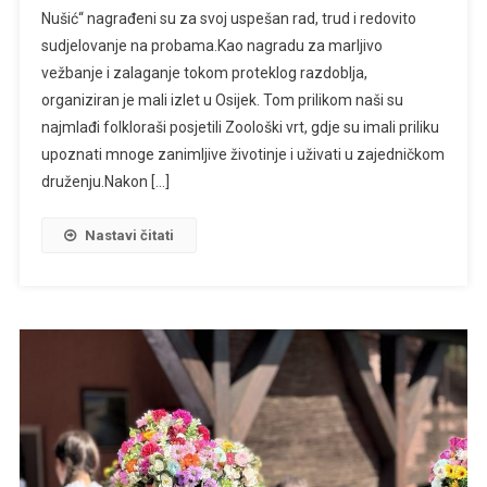
Nušić“ nagrađeni su za svoj uspešan rad, trud i redovito
sudjelovanje na probama.Kao nagradu za marljivo
vežbanje i zalaganje tokom proteklog razdoblja,
organiziran je mali izlet u Osijek. Tom prilikom naši su
najmlađi folkloraši posjetili Zoološki vrt, gdje su imali priliku
upoznati mnoge zanimljive životinje i uživati u zajedničkom
druženju.Nakon […]
Nastavi čitati