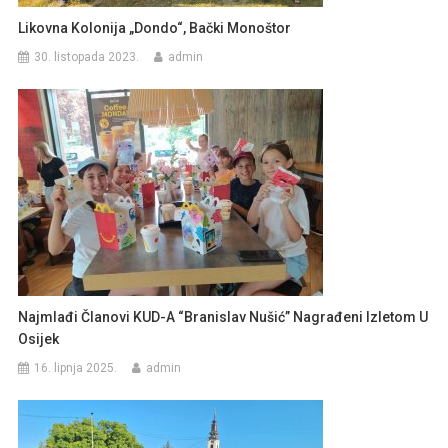
Likovna Kolonija „Dondo“, Bački Monoštor
30. listopada 2023.
admin
Najmlađi Članovi KUD-A “Branislav Nušić” Nagrađeni Izletom U
Osijek
16. lipnja 2025.
admin