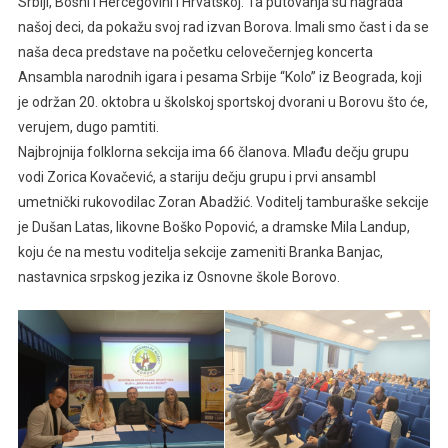
Srbiji, Bosni i Hercegovini i Hrvatskoj. Ta putovanja su nagrada
našoj deci, da pokažu svoj rad izvan Borova. Imali smo čast i da se
naša deca predstave na početku celovečernjeg koncerta
Ansambla narodnih igara i pesama Srbije “Kolo” iz Beograda, koji
je održan 20. oktobra u školskoj sportskoj dvorani u Borovu što će,
verujem, dugo pamtiti.
Najbrojnija folklorna sekcija ima 66 članova. Mlađu dečju grupu
vodi Zorica Kovačević, a stariju dečju grupu i prvi ansambl
umetnički rukovodilac Zoran Abadžić. Voditelj tamburaške sekcije
je Dušan Latas, likovne Boško Popović, a dramske Mila Landup,
koju će na mestu voditelja sekcije zameniti Branka Banjac,
nastavnica srpskog jezika iz Osnovne škole Borovo.