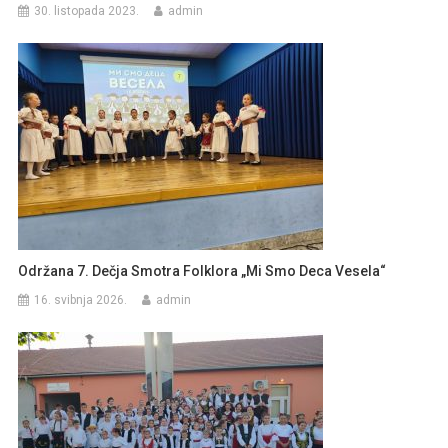
30. listopada 2023.
admin
Održana 7. Dečja Smotra Folklora „Mi Smo Deca Veselа“
16. svibnja 2026.
admin