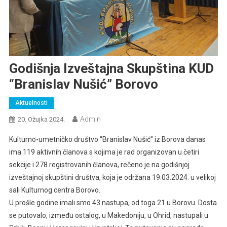
Godišnja Izveštajna Skupština KUD
“Branislav Nušić” Borovo
Aktuelnosti
Admin
20. Ožujka 2024.
Kulturno-umetničko društvo “Branislav Nušić” iz Borova danas
ima 119 aktivnih članova s kojima je rad organizovan u četiri
sekcije i 278 registrovanih članova, rečeno je na godišnjoj
izveštajnoj skupštini društva, koja je održana 19.03.2024. u velikoj
sali Kulturnog centra Borovo.
U prošle godine imali smo 43 nastupa, od toga 21 u Borovu. Dosta
se putovalo, između ostalog, u Makedoniju, u Ohrid, nastupali u