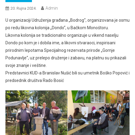
Admin
20. Rujna 2024.
U organizaciji Udruženja građana „Bodrog“, organizovana je osmu
po redu likovna kolonija „Dondo“, u Bačkom Monoštoru.
Likovna kolonija se tradicionalno organizuje u vikend naselјu
Dondo po kom je i dobila ime, a likovni stvaraoci, inspirisani
prirodnim lepotama Specijalnog rezervata prirode „Gornje
Podunavlјe“, uz prelepo druženje i zabavu, na platnu su prikazali
svoje znanje i veštine.
Predstavnici KUD-a Branislav Nušić bili su umetnik Boško Popović i
predsednik društva Rado Bosić