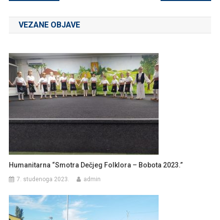
objava
VEZANE OBJAVE
Humanitarna “Smotra Dečjeg Folklora – Bobota 2023.”
7. studenoga 2023.
admin