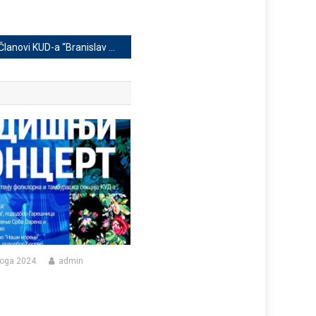
Članovi KUD-a “Branislav Nušić” posetili Beograd: Dan ispunjen kulturom i lepotom glavnog grada Srbije
oga 2024.
admin