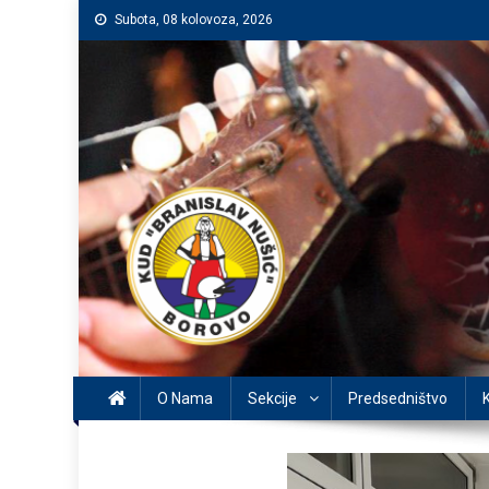
Preskočite
Subota, 08 kolovoza, 2026
na
sadržaj
O Nama
Sekcije
Predsedništvo