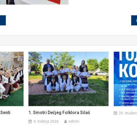
 Senti
1. Smotri Dečjeg Folklora Silaš
29. studen
4. svibnja 2026.
admin