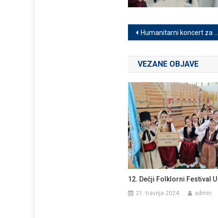
Navigacija
Humanitarni koncert za Miloša “Smotra dečjeg folklora, Bobota 2024.” 26. oktobar 2024.
objava
VEZANE OBJAVE
12. Dečji Folklorni Festival U
21. travnja 2024.
admin