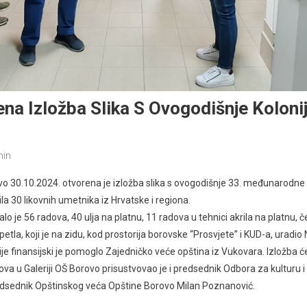
na Izložba Slika S Ovogodišnje Koloni
in
vo 30.10.2024. otvorena je izložba slika s ovogodišnje 33. međunarodne l
la 30 likovnih umetnika iz Hrvatske i regiona.
 je 56 radova, 40 ulja na platnu, 11 radova u tehnici akrila na platnu, čet
etla, koji je na zidu, kod prostorija borovske “Prosvjete” i KUD-a, uradi
je finansijski je pomoglo Zajedničko veće opština iz Vukovara. Izložba će
ova u Galeriji OŠ Borovo prisustvovao je i predsednik Odbora za kulturu i
edsednik Opštinskog veća Opštine Borovo Milan Poznanović.