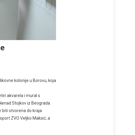
je
ikovne kolonije u Borovu, koja
iri akvarela i mural s
o Nenad Stojkov iz Beograda.
 biti otvorena do kraja
 sport ZVO Veljko Maksić, a