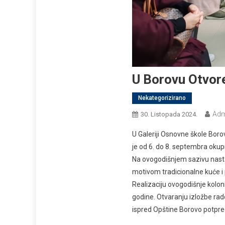
U Borovu Otvore
Nekategorizirano
Adm
30. Listopada 2024.
U Galeriji Osnovne škole Boro
je od 6. do 8. septembra okupi
Na ovogodišnjem sazivu nastalo
motivom tradicionalne kuće i p
Realizaciju ovogodišnje koloni
godine. Otvaranju izložbe rad
ispred Opštine Borovo potpr