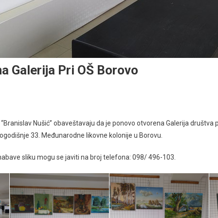
 Galerija Pri OŠ Borovo
Branislav Nušić” obaveštavaju da je ponovo otvorena Galerija društva pr
šlogodišnje 33. Međunarodne likovne kolonije u Borovu.
nabave sliku mogu se javiti na broj telefona: 098/ 496-103.