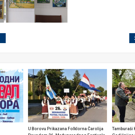
U Borovu Prikazana Folklorna Čarolija
Tamburaši 