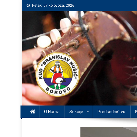
Preskočite
Petak, 07 kolovoza, 2026
na
sadržaj
O Nama
Sekcije
Predsedništvo