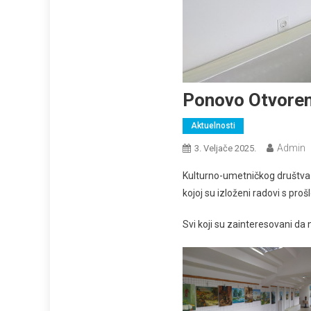
Ponovo Otvorena
Aktuelnosti
Admin
3. Veljače 2025.
Kulturno-umetničkog društva “
kojoj su izloženi radovi s pro
Svi koji su zainteresovani da 