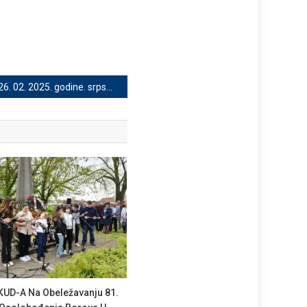
26. 02. 2025. godine. srpska nacionalna manjina Vukovarsko-sremska županija svečano je proslavila svog zaštitnika Svetog Simeona Mirotočivog.
KUD-A Na Obeležavanju 81.