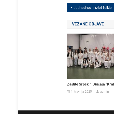
Navigacija
Jednodnevni izlet folkloraša u Beograd
objava
VEZANE OBJAVE
Zaštite Srpskih Običaja “Kral
1. travnja 2025.
admin