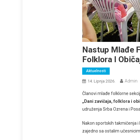
Nastup Mlađe Fo
Folklora I Običa
Aktuelnosti
Admin
14. Lipnja 2026.
Članovi mlađe folklorne sekci
„Dani zavičaja, folklora i ob
udruženja Srba Ozrena i Pos
Nakon sportskih takmičenja i 
zajedno sa ostalim učesnicima 