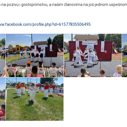
 na pozivu i gostoprimstvu, a našim članovima na još jednom uspešno
www.facebook.com/profile.php?id=61577835506495