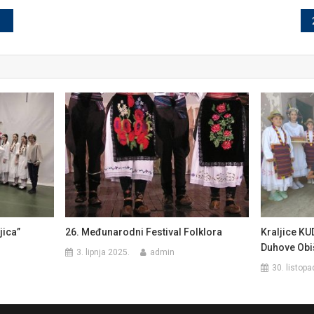
jica”
26. Međunarodni Festival Folklora
Kraljice KU
Duhove Obi
3. lipnja 2025.
admin
30. listop