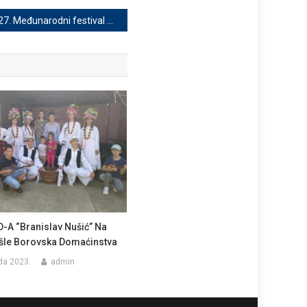
27. Međunarodni festival folklora u Borovu
D-A “Branislav Nušić” Na
šle Borovska Domaćinstva
ada 2023.
admin