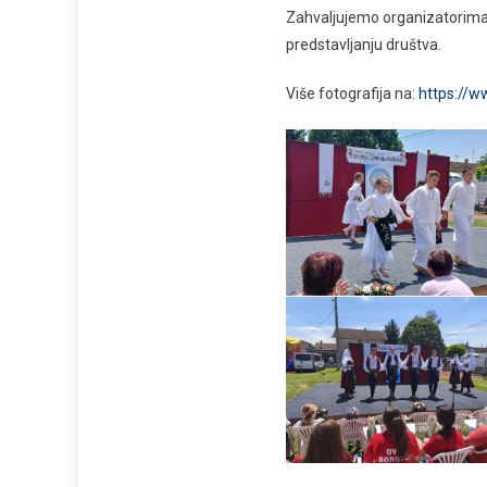
Zahvaljujemo organizatorima
predstavljanju društva.
Više fotografija na:
https://