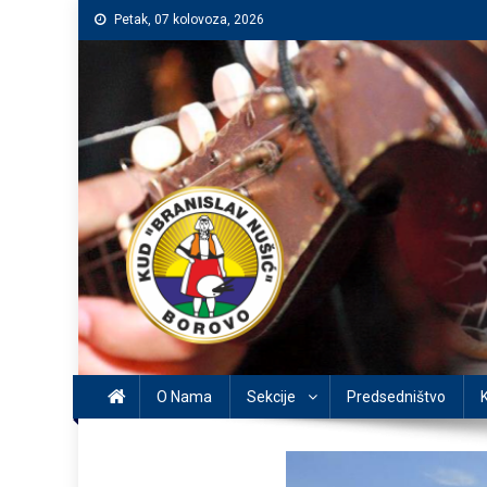
Preskočite
Petak, 07 kolovoza, 2026
na
sadržaj
O Nama
Sekcije
Predsedništvo