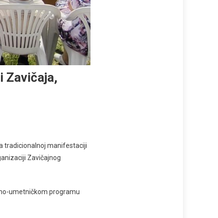
 Zavičaja,
 tradicionalnoj manifestaciji
ganizaciji Zavičajnog
ulturno-umetničkom programu