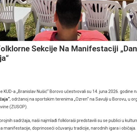
lklorne Sekcije Na Manifestaciji „Dani
ja“
je KUD-a „Branislav Nušić“ Borovo učestvovali su 14. juna 2026. godine na
ičaja“
, održanoj na sportskim terenima „Ozren“ na Savulji u Borovu, u or
avine (ZUSOP).
brojnih sadržaja, naši najmlađi folkloraši predstavili su se publici u k
manifestacije, doprinoseći očuvanju tradicije, narodnih igara i običaja.