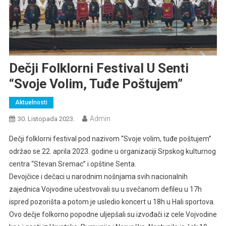
Dečji Folklorni Festival U Senti
“Svoje Volim, Tuđe Poštujem”
Aktuelnosti
Admin
30. Listopada 2023.
Dečji folklorni festival pod nazivom “Svoje volim, tuđe poštujem”
održao se 22. aprila 2023. godine u organizaciji Srpskog kulturnog
centra “Stevan Sremac” i opštine Senta.
Devojčice i dečaci u narodnim nošnjama svih nacionalnih
zajednica Vojvodine učestvovali su u svečanom defileu u 17h
ispred pozorišta a potom je usledio koncert u 18h u Hali sportova.
Ovo dečje folkorno popodne uljepšali su izvođači iz cele Vojvodine