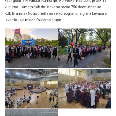
kao i gosti iz Hrvatske, Rumunije i Norveške. Nastupilo je čak 19
kulturno – umetničkih društava sa preko 750 dece učesnika.
KUD Branislav Nušić predtavio se koreografiom Igre iz Levača a
izvodila ju je mlađa folklorna grupa.