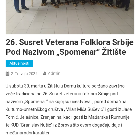
26. Susret Veterana Folklora Srbije
Pod Nazivom „Spomenar“ Žitište
Aktuelnosti
Admin
2. Travnja 2024.
U subotu 30. marta u Žitištu u Domu kulture održano završno
veče tradicionalne 26. Susret veterana folklora Srbije pod
nazivom „Spomenar“ na kojoj su učestvovali, pored domaćina
Kulturno-umetničkog društva „Milan Mića Sučević“ i gosti iz Jaše
Tomić, Jelašnice, Zrenjanina, kao i gosti iz Mađarske i Rumunije
te KUD “Branislav Nušić” iz Borova što ovom događaju daje i
međunarodni karakter.