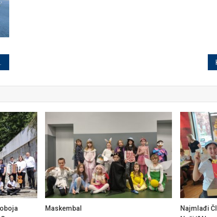
roboja
Maskembal
Najmlađi Čl