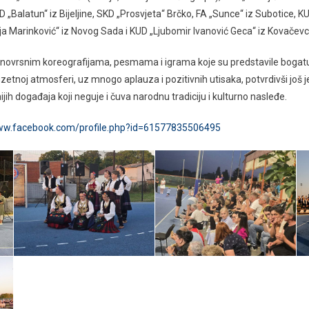
 „Balatun“ iz Bijeljine, SKD „Prosvjeta“ Brčko, FA „Sunce“ iz Subotice, K
 Marinković“ iz Novog Sada i KUD „Ljubomir Ivanović Geca“ iz Kovačevc
aznovrsnim koreografijama, pesmama i igrama koje su predstavile bogatu fo
zuzetnoj atmosferi, uz mnogo aplauza i pozitivnih utisaka, potvrdivši j
ih događaja koji neguje i čuva narodnu tradiciju i kulturno nasleđe.
www.facebook.com/profile.php?id=61577835506495