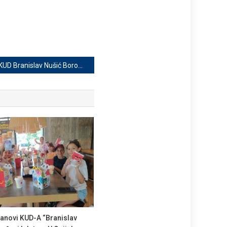
KUD Branislav Nušić Borovo sudjelovao u dočeku sudionika 69. Međunarodne dunavske TID regate
anovi KUD-A “Branislav