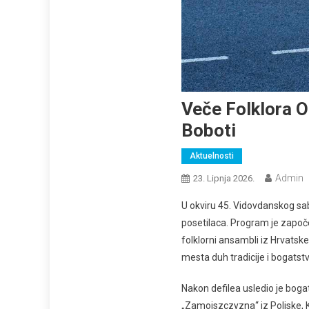
Veče Folklora 
Boboti
Aktuelnosti
Admin
23. Lipnja 2026.
U okviru 45. Vidovdanskog sabo
posetilaca. Program je započ
folklorni ansambli iz Hrvatsk
mesta duh tradicije i bogatstv
Nakon defilea usledio je bogat
„Zamojszczyzna“ iz Poljske, K