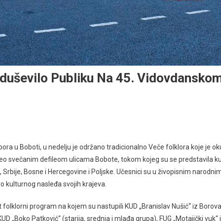
Oduševilo Publiku Na 45. Vidovdansko
ra u Boboti, u nedelju je održano tradicionalno Veče folklora koje je okup
eo svečanim defileom ulicama Bobote, tokom kojeg su se predstavila ku
e, Srbije, Bosne i Hercegovine i Poljske. Učesnici su u živopisnim narodn
o kulturnog nasleđa svojih krajeva.
 folklorni program na kojem su nastupili KUD „Branislav Nušić“ iz Borova
UD „Boko Patković“ (starija, srednja i mlađa grupa), FUG „Motajički vuk“