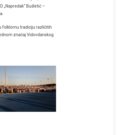
UD „Napredak“ Bušletić –
a.
lklornu tradiciju različitih
oš jednom značaj Vidovdanskog