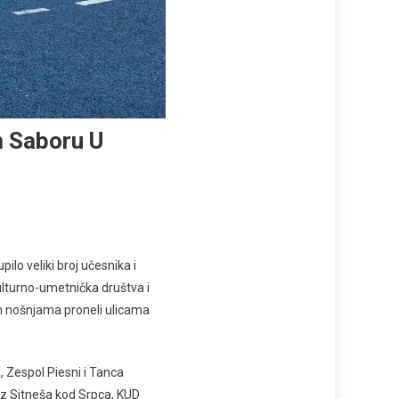
m Saboru U
ilo veliki broj učesnika i
lturno-umetnička društva i
im nošnjama proneli ulicama
, Zespol Piesni i Tanca
 iz Sitneša kod Srpca, KUD