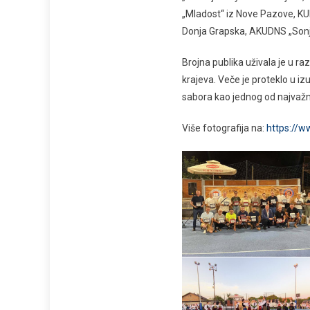
„Mladost“ iz Nove Pazove, KUD
Donja Grapska, AKUDNS „Sonja
Brojna publika uživala je u r
krajeva. Veče je proteklo u i
sabora kao jednog od najvažnij
Više fotografija na:
https://